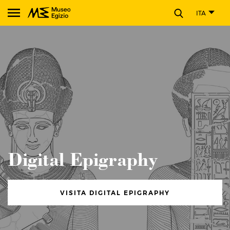
CHIUDI
ITA
Cerca nel sito del Museo Egizio
Digital Epigraphy
VISITA DIGITAL EPIGRAPHY