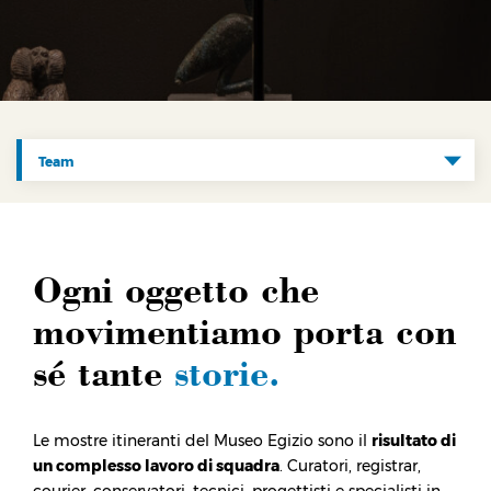
Team
Inizia qui
Come ospitare
Ogni oggetto che
Team
movimentiamo porta con
Servizi
sé tante
storie.
Contatti
FAQ
Le mostre itineranti del Museo Egizio sono il
risultato di
un complesso lavoro di squadra
. Curatori, registrar,