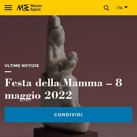
CHIUDI
ITA
Cerca nel sito del Museo Egizio
ULTIME NOTIZIE
Festa della Mamma – 8
maggio 2022
CONDIVIDI