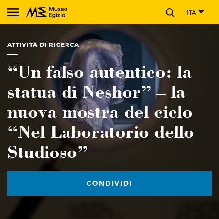
CHIUDI
ITA
Cerca nel sito del Museo Egizio
ATTIVITÀ DI RICERCA
“Un falso autentico: la
statua di Neshor” – la
nuova mostra del ciclo
“Nel Laboratorio dello
Studioso”
CONDIVIDI