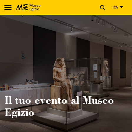
CHIUDI
ITA
Cerca nel sito del Museo Egizio
Il tuo evento al Museo
Egizio