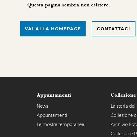
Questa pagina sembra non esistere.
VAI ALLA HOMEPAGE
CONTATTACI
Appuntamenti
Collezione
a
News
La storia de
Appuntamenti
Collezione o
Le mostre temporanee
Archivio Fot
Collezione P