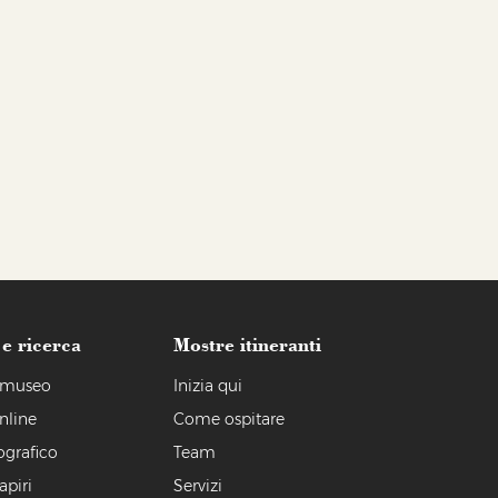
 e ricerca
Mostre itineranti
l museo
Inizia qui
nline
Come ospitare
ografico
Team
apiri
Servizi