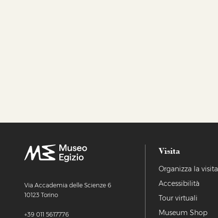
Visita
Organizza la visit
Accessibilità
Via Accademia delle Scienze 6
10123 Torino
Tour virtuali
Museum Shop
+39 011 5617776