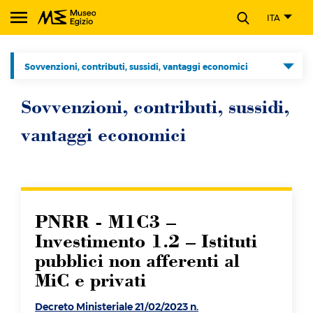
CHIUDI
ITA
Cerca nel sito del Museo Egizio
Sovvenzioni, contributi, sussidi, vantaggi economici
Disposizioni generali
Sovvenzioni, contributi, sussidi,
Organizzazione
vantaggi economici
Personale
Selezione del personale
Consulenti e collaboratori
PNRR - M1C3 –
Bandi di gara e contratti
Investimento 1.2 – Istituti
pubblici non afferenti al
Bilanci
MiC e privati
Sovvenzioni, contributi, sussidi, vantaggi economici
Decreto Ministeriale 21/02/2023 n.
Beni immobili e gestione patrimonio