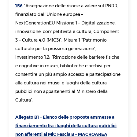
156
“Assegnazione delle risorse a valere sul PNRR,
Controlli e rilievi sull’amministrazione
finanziato dall’Unione europea –
NextGenerationEU Missione 1 – Digitalizzazione,
Pagamenti
innovazione, competitività e cultura, Component
Prevenzione della corruzione
3 – Cultura 4.0 (M1C3)”, Misura 1 “Patrimonio
Accesso civico
culturale per la prossima generazione”,
Investimento 1.2: “Rimozione delle barriere fisiche
e cognitive in musei, biblioteche e archivi per
consentire un più ampio accesso e partecipazione
alla cultura nei musei e luoghi della cultura
pubblici non appartenenti al Ministero della
Cultura”.
Allegato B1 – Elenco delle proposte ammesse a
finanziamento fra i luoghi della cultura pubblici
non afferenti al MiC Fascia B – MACROAREA